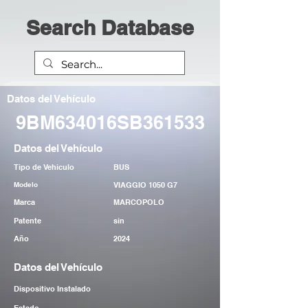
Search Database
Datos del Vehículo
9BM634016SB361533
Datos del Vehículo
Tipo de Vehiculo
BUS
Modelo
VIAGGIO 1050 G7
Marca
MARCOPOLO
Patente
sin
Año
2024
Datos del Vehículo
Dispositivo Instalado