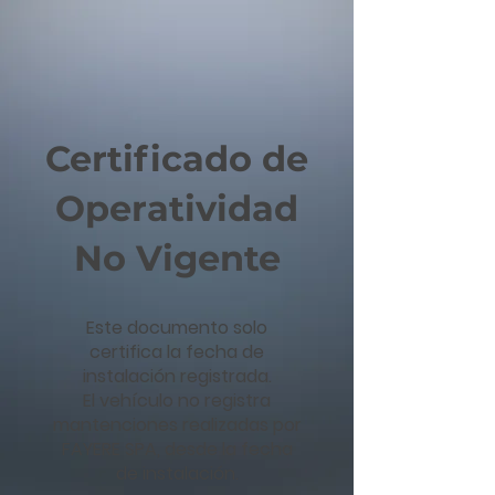
Certificado de
Operatividad
No Vigente
Este documento solo
certifica la fecha de
instalación registrada.
El vehículo no registra
mantenciones realizadas por
FAYERE SPA, desde la fecha
de instalación.