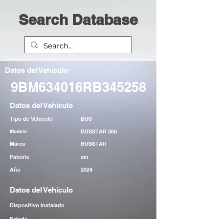
Search Database
Datos del Vehículo
9BM634016RB345258
Datos del Vehículo
Tipo de Vehiculo
BUS
Modelo
BUSSTAR 360
Marca
BUSSTAR
Patente
sin
Año
2024
Datos del Vehículo
Dispositivo Instalado