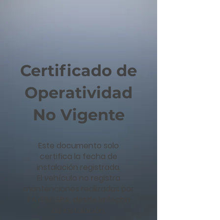
Certificado de
Operatividad
No Vigente
Este documento solo
certifica la fecha de
instalación registrada.
El vehículo no registra
mantenciones realizadas por
FAYERE SPA, desde la fecha
de instalación.