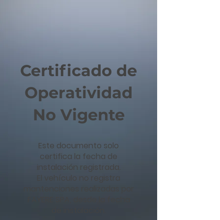
Certificado de
Operatividad
No Vigente
Este documento solo
certifica la fecha de
instalación registrada.
El vehículo no registra
mantenciones realizadas por
FAYERE SPA, desde la fecha
de instalación.