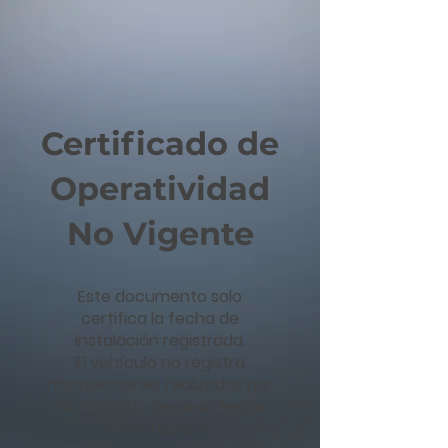
Certificado de
Operatividad
No Vigente
Este documento solo
certifica la fecha de
instalación registrada.
El vehículo no registra
mantenciones realizadas por
FAYERE SPA, desde la fecha
de instalación.