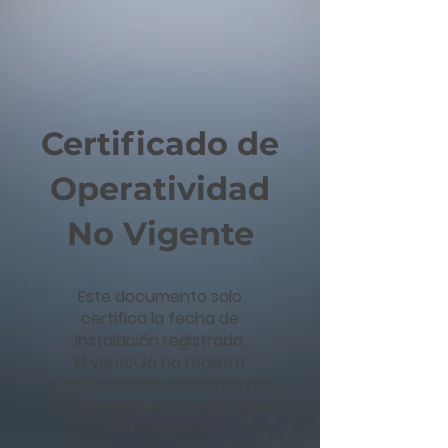
Certificado de
Operatividad
No Vigente
Este documento solo
certifica la fecha de
instalación registrada.
El vehículo no registra
mantenciones realizadas por
FAYERE SPA, desde la fecha
de instalación.