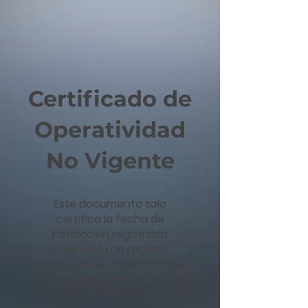
Certificado de
Operatividad
No Vigente
Este documento solo
certifica la fecha de
instalación registrada.
El vehículo no registra
mantenciones realizadas por
FAYERE SPA, desde la fecha
de instalación.