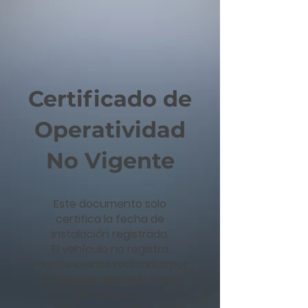
Certificado de
Operatividad
No Vigente
Este documento solo
certifica la fecha de
instalación registrada.
El vehículo no registra
mantenciones realizadas por
FAYERE SPA, desde la fecha
de instalación.