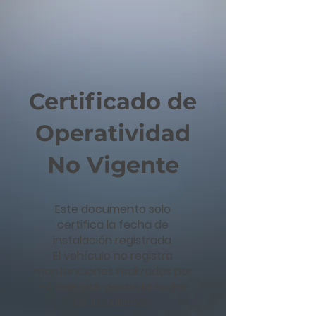
Certificado de
Operatividad
No Vigente
Este documento solo
certifica la fecha de
instalación registrada.
El vehículo no registra
mantenciones realizadas por
FAYERE SPA, desde la fecha
de instalación.