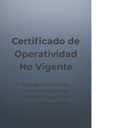
Certificado de
Operatividad
No Vigente
Este documento solo
certifica la fecha de
instalación registrada.
El vehículo no registra
mantenciones realizadas por
FAYERE SPA, desde la fecha
de instalación.