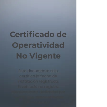
Certificado de
Operatividad
No Vigente
Este documento solo
certifica la fecha de
instalación registrada.
El vehículo no registra
mantenciones realizadas por
FAYERE SPA, desde la fecha
de instalación.