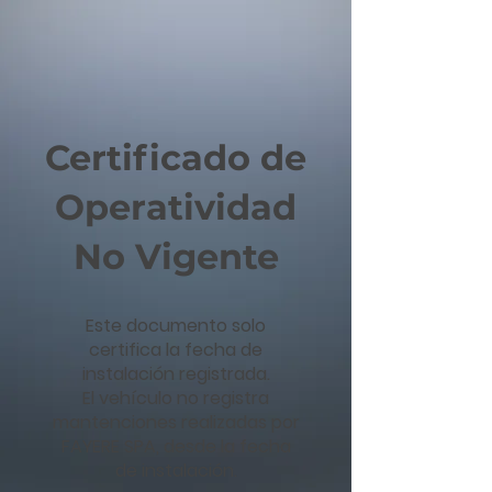
Certificado de
Operatividad
No Vigente
Este documento solo
certifica la fecha de
instalación registrada.
El vehículo no registra
mantenciones realizadas por
FAYERE SPA, desde la fecha
de instalación.