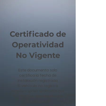
Certificado de
Operatividad
No Vigente
Este documento solo
certifica la fecha de
instalación registrada.
El vehículo no registra
mantenciones realizadas por
FAYERE SPA, desde la fecha
de instalación.