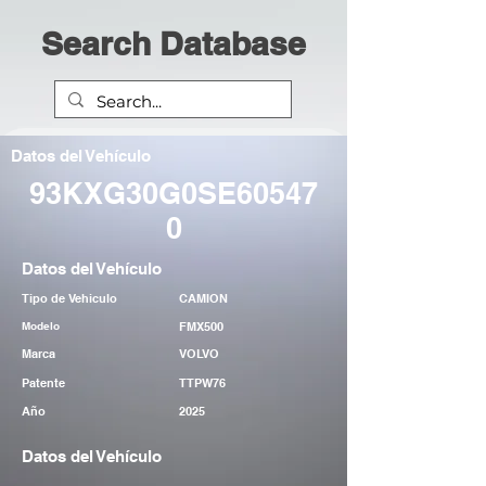
Search Database
Datos del Vehículo
93KXG30G0SE60547
0
Datos del Vehículo
Tipo de Vehiculo
CAMION
Modelo
FMX500
Marca
VOLVO
Patente
TTPW76
Año
2025
Datos del Vehículo