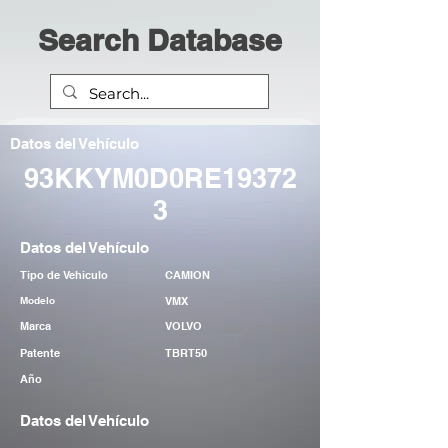
Search Database
Datos del Vehículo
93KKYM0D0RE19372
3
Datos del Vehículo
Tipo de Vehiculo
CAMION
Modelo
VMX
Marca
VOLVO
Patente
TBRT50
Año
Datos del Vehículo