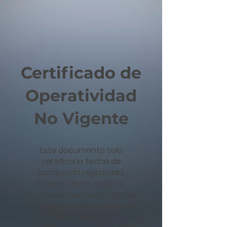
Certificado de
Operatividad
No Vigente
Este documento solo
certifica la fecha de
instalación registrada.
El vehículo no registra
mantenciones realizadas por
FAYERE SPA, desde la fecha
de instalación.