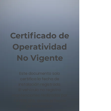
Certificado de
Operatividad
No Vigente
Este documento solo
certifica la fecha de
instalación registrada.
El vehículo no registra
mantenciones realizadas por
FAYERE SPA, desde la fecha
de instalación.