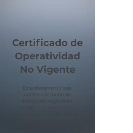
Certificado de
Operatividad
No Vigente
Este documento solo
certifica la fecha de
instalación registrada.
El vehículo no registra
mantenciones realizadas por
FAYERE SPA, desde la fecha
de instalación.