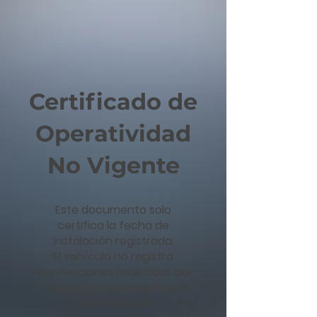
Certificado de
Operatividad
No Vigente
Este documento solo
certifica la fecha de
instalación registrada.
El vehículo no registra
mantenciones realizadas por
FAYERE SPA, desde la fecha
de instalación.