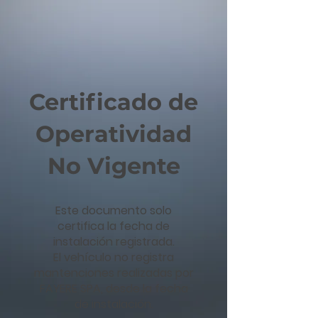
Certificado de
Operatividad
No Vigente
Este documento solo
certifica la fecha de
instalación registrada.
El vehículo no registra
mantenciones realizadas por
FAYERE SPA, desde la fecha
de instalación.