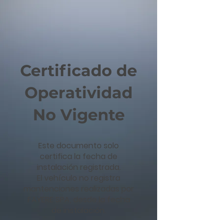
Certificado de
Operatividad
No Vigente
Este documento solo
certifica la fecha de
instalación registrada.
El vehículo no registra
mantenciones realizadas por
FAYERE SPA, desde la fecha
de instalación.