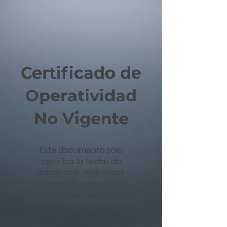
Certificado de
Operatividad
No Vigente
Este documento solo
certifica la fecha de
instalación registrada.
El vehículo no registra
mantenciones realizadas por
FAYERE SPA, desde la fecha
de instalación.