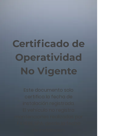
Certificado de
Operatividad
No Vigente
Este documento solo
certifica la fecha de
instalación registrada.
El vehículo no registra
mantenciones realizadas por
FAYERE SPA, desde la fecha
de instalación.