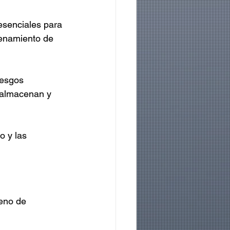
esenciales para 
cenamiento de 
iesgos 
 almacenan y 
o y las 
meno de 