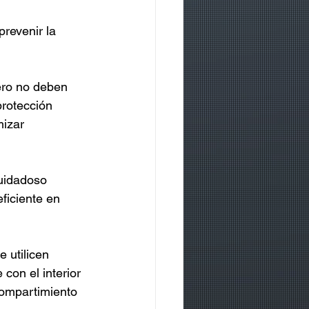
revenir la 
pero no deben 
rotección 
izar 
uidadoso 
ficiente en 
 utilicen 
con el interior 
compartimiento 