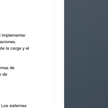
l implementar 
aciones. 
e la carga y el 
emas de 
o de 
. Los sistemas 