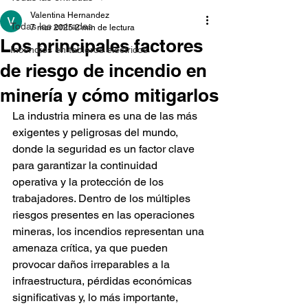
Valentina Hernandez
Todas las entradas
7 mar 2025
2 min de lectura
Los principales factores
Incendios en tableros eléctricos
de riesgo de incendio en
minería y cómo mitigarlos
La industria minera es una de las más 
exigentes y peligrosas del mundo, 
donde la seguridad es un factor clave 
para garantizar la continuidad 
operativa y la protección de los 
trabajadores. Dentro de los múltiples 
riesgos presentes en las operaciones 
mineras, los incendios representan una 
amenaza crítica, ya que pueden 
provocar daños irreparables a la 
infraestructura, pérdidas económicas 
significativas y, lo más importante, 