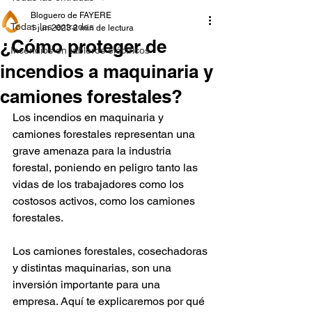
Bloguero de FAYERE
Todas las entradas
1 jun 2023
2 min de lectura
¿Cómo proteger de
Incendios en tableros eléctricos
incendios a maquinaria y
camiones forestales?
Los incendios en maquinaria y 
camiones forestales representan una 
grave amenaza para la industria 
forestal, poniendo en peligro tanto las 
vidas de los trabajadores como los 
costosos activos, como los camiones 
forestales. 
Los camiones forestales, cosechadoras 
y distintas maquinarias, son una 
inversión importante para una 
empresa. Aquí te explicaremos por qué 